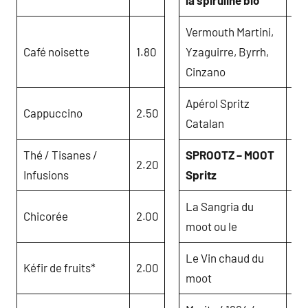
Vermouth Martini,
Café noisette
1.80
Yzaguirre, Byrrh,
3.
Cinzano
Apérol Spritz
Cappuccino
2.50
6.
Catalan
Thé / Tisanes /
SPROOTZ – MOOT
2.20
6.
Infusions
Spritz
La Sangria du
Chicorée
2.00
4.
moot ou le
Le Vin chaud du
Kéfir de fruits*
2.00
4.
moot