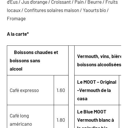
d’Eus / Jus d’orange / Croissant / Pain / Beurre / Fruits
locaux / Confitures solaires maison / Yaourts bio /
Fromage
A la carte*
Boissons chaudes et
Vermouth, vins, bières 
boissons sans
boissons alcoolisées
alcool
Le MOOT – Original
Café expresso
1.60
-Vermouth de la
3.
casa
Le Blue MOOT
Café long
1.80
Vermouth blanc à
4.
américano
la spiruline bio