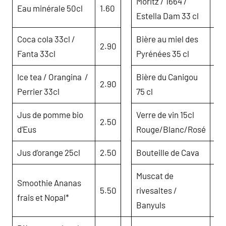
Moritz / 1664 /
Eau minérale 50cl
1.60
2.
Estella Dam 33 cl
Coca cola 33cl /
Bière au miel des
2.90
4.
Fanta 33cl
Pyrénées 35 cl
Ice tea / Orangina /
Bière du Canigou
2.90
10
Perrier 33cl
75 cl
Jus de pomme bio
Verre de vin 15cl
2.50
3.
d’Eus
Rouge/Blanc/Rosé
Jus d’orange 25cl
2.50
Bouteille de Cava
13
Muscat de
Smoothie Ananas
5.50
rivesaltes /
3.
frais et Nopal*
Banyuls