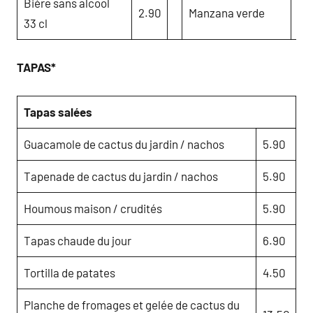
Bière sans alcool
2.90
Manzana verde
3.
33 cl
TAPAS*
Tapas salées
Guacamole de cactus du jardin / nachos
5.90
Tapenade de cactus du jardin / nachos
5.90
Houmous maison / crudités
5.90
Tapas chaude du jour
6.90
Tortilla de patates
4.50
Planche de fromages et gelée de cactus du